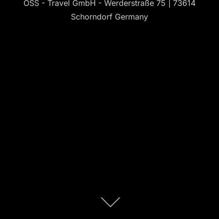
OSS - Travel GmbH - Werderstraße 75 | 73614
Schorndorf Germany
Zum
Inhalt